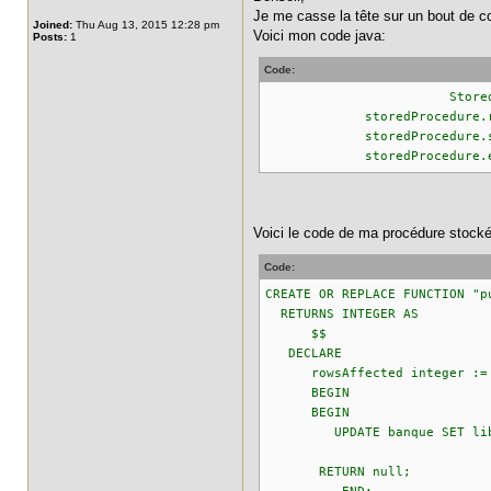
Je me casse la tête sur un bout de co
Joined:
Thu Aug 13, 2015 12:28 pm
Voici mon code java:
Posts:
1
Code:
StoredProcedureQuery st
storedProcedure.registerS
storedProcedure.s
storedProcedure.exec
Voici le code de ma procédure stocké
Code:
CREATE OR REPLACE FUNCTION "p
RETURNS INTEGER AS
$$
DECLARE
rowsAffected integer :=
BEGIN
BEGIN
UPDATE banque SET libbanqu
RETURN null;