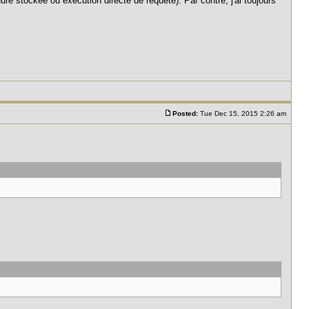
re stockée ou exécution directe de requête). Par contre, j'ai toujours
Posted:
Tue Dec 15, 2015 2:26 am