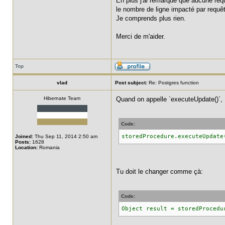
En plus j'ai remarqué que aucune requ
le nombre de ligne impacté par requête
Je comprends plus rien.
Merci de m'aider.
Top
vlad
Post subject:
Re: Postgres function
Hibernate Team
Quand on appelle `executeUpdate()`, H
Code:
storedProcedure.executeUpdate
Joined:
Thu Sep 11, 2014 2:50 am
Posts:
1628
Location:
Romania
Tu doit le changer comme çà:
Code:
Object result = storedProcedu