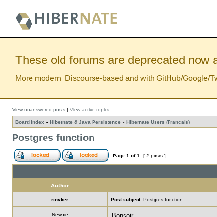
These old forums are deprecated now a
More modern, Discourse-based and with GitHub/Google/Twitt
View unanswered posts
|
View active topics
Board index
»
Hibernate & Java Persistence
»
Hibernate Users (Français)
Postgres function
Page
1
of
1
[ 2 posts ]
Author
rinvher
Post subject:
Postgres function
Newbie
Bonsoir,