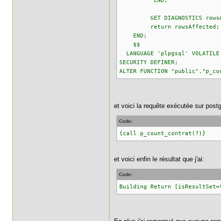
END;
GET DIAGNOSTICS rowsAffect
return rowsAffected;
END;
$$
LANGUAGE 'plpgsql' VOLATILE
SECURITY DEFINER;
ALTER FUNCTION "public"."p_co
et voici la requête exécutée sur post
Code:
{call p_count_contrat(?)}
et voici enfin le résultat que j'ai:
Code:
Building Return [isResultSet=