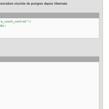
e procédure stockée de postgres depuis hibernate.
ount_contrat");
IN);