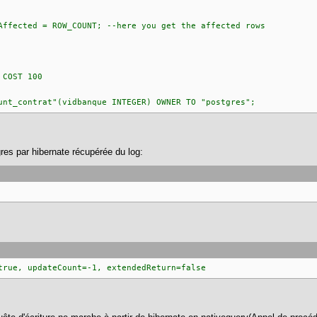
ed = ROW_COUNT; --here you get the affected rows
 COST 100
unt_contrat"(vidbanque INTEGER) OWNER TO "postgres";
gres par hibernate récupérée du log:
true, updateCount=-1, extendedReturn=false