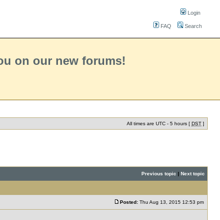
Login
FAQ
Search
you on our new forums!
All times are UTC - 5 hours [
DST
]
Previous topic
|
Next topic
Posted:
Thu Aug 13, 2015 12:53 pm