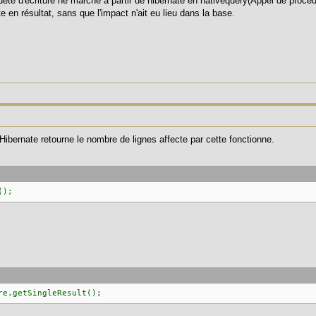
ête d'écriture ne marche à partir de hibernate en nativequery(Appel de procédu
 en résultat, sans que l'impact n'ait eu lieu dans la base.
ibernate retourne le nombre de lignes affecte par cette fonctionne.
();
re.getSingleResult();