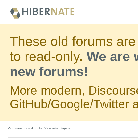
These old forums are
to read-only.
We are w
new forums!
More modern, Discours
GitHub/Google/Twitter au
View unanswered posts
|
View active topics