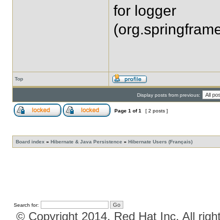
for logger
(org.springfram
Top
Display posts from previous:
Page
1
of
1
[ 2 posts ]
Board index
»
Hibernate & Java Persistence
»
Hibernate Users (Français)
Search for:
© Copyright 2014, Red Hat Inc. All righ