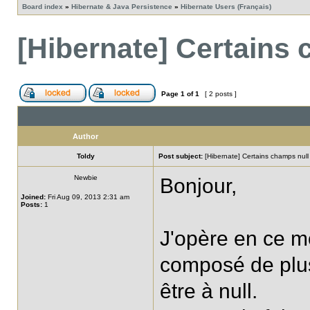
Board index
»
Hibernate & Java Persistence
»
Hibernate Users (Français)
[Hibernate] Certains 
Page
1
of
1
[ 2 posts ]
Author
Toldy
Post subject:
[Hibernate] Certains champs null 
Newbie
Bonjour,
Joined:
Fri Aug 09, 2013 2:31 am
Posts:
1
J'opère en ce mo
composé de plus
être à null.