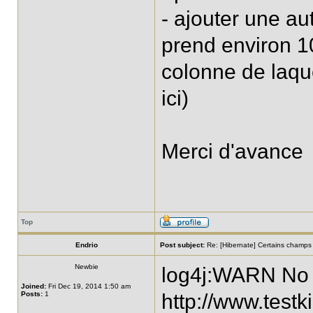
- ajouter une au
prend environ 1
colonne de laque
ici)
Merci d'avance
Top
Endrio
Post subject:
Re: [Hibernate] Certains champs n
Newbie
log4j:WARN No 
Joined:
Fri Dec 19, 2014 1:50 am
Posts:
1
http://www.testk