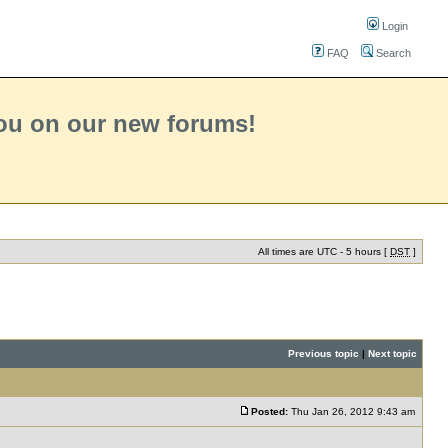
Login
FAQ
Search
you on our new forums!
All times are UTC - 5 hours [
DST
]
Previous topic
|
Next topic
Posted:
Thu Jan 26, 2012 9:43 am