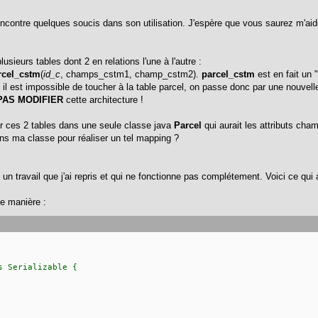
encontre quelques soucis dans son utilisation. J'espère que vous saurez m'aide
sieurs tables dont 2 en relations l'une à l'autre :
rcel_cstm
(
id_c
, champs_cstm1, champ_cstm2).
parcel_cstm
est en fait un 
il est impossible de toucher à la table parcel, on passe donc par une nouvelle 
PAS MODIFIER
cette architecture !
r ces 2 tables dans une seule classe java
Parcel
qui aurait les attributs 
ns ma classe pour réaliser un tel mapping ?
un travail que j'ai repris et qui ne fonctionne pas complétement. Voici ce qui a
e manière :
s Serializable {