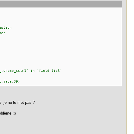
eption
ner
_.champ_cstm1' in 'field list'
.java:39)
si je ne le met pas ?
oblème :p