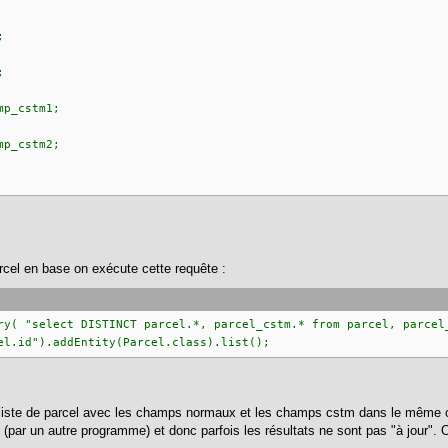
;
;
_cstm1;
_cstm2;
arcel en base on exécute cette requête :
ry( "select DISTINCT parcel.*, parcel_cstm.* from parcel, parcel
el.id").addEntity(Parcel.class).list();
 liste de parcel avec les champs normaux et les champs cstm dans le même ob
e (par un autre programme) et donc parfois les résultats ne sont pas "à jour". Or