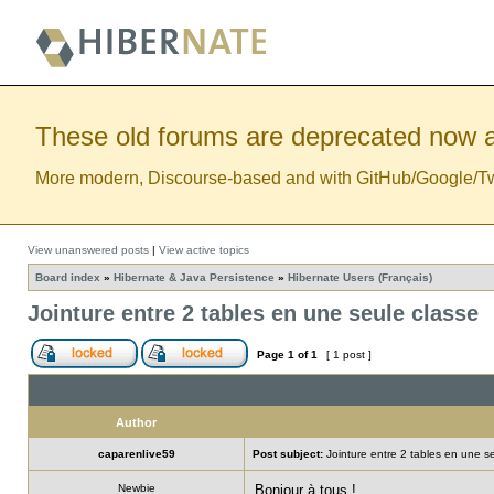
These old forums are deprecated now a
More modern, Discourse-based and with GitHub/Google/Twitt
View unanswered posts
|
View active topics
Board index
»
Hibernate & Java Persistence
»
Hibernate Users (Français)
Jointure entre 2 tables en une seule classe
Page
1
of
1
[ 1 post ]
Author
caparenlive59
Post subject:
Jointure entre 2 tables en une s
Newbie
Bonjour à tous !