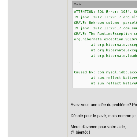
Code:
ATTENTION: SQL Error: 1054, S
19 janv. 2012 11:29:17 org.sl
GRAVE: Unknown column 'parcel
19 janv. 2012 11:29:17 com.su
GRAVE: The RuntimeException c
org.hibernate.exception.SQLGr
at org.hibernate.exception
at org.hibernate.exception
at org.hibernate.loader.L
...
Caused by: com.mysql.jdbc.exc
at sun.reflect.NativeConst
at sun.reflect.NativeConstr
Avez-vous une idée du problème? Pourqu
Désolé pour le pavé, mais comme je s
Merci d'avance pour votre aide,
@ bientôt !