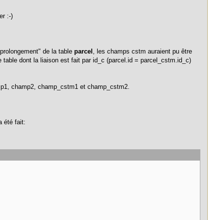
r :-)
"prolongement" de la table
parcel
, les champs cstm auraient pu être
table dont la liaison est fait par id_c (parcel.id = parcel_cstm.id_c)
champ1, champ2, champ_cstm1 et champ_cstm2.
 été fait: