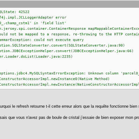
QLState: 42S22
f4j.impl.JCLLoggerAdapter error
0_.champ_cstm1' in 'field list'
n.jersey.spi.container.ContainerResponse mapMappableContainerExc
ould not be mapped to a response, re-throwing to the HTTP contai
ammarException: could not execute query
.SQLStateConverter.convert(SQLStateConverter.java:90)
.JDBCExceptionHelper.convert(JDBCExceptionHelper.java:66)
oader.doList(Loader.java:2235)
eptions.jdbc4.MySQLSyntaxErrorException: Unknown column 'parcel0
ructorAccessorImpl.newInstance0(Native Method)
uctorAccessorImpl.newInstance(NativeConstructorAccessorImpl
oi le refresh retourne t-il cette erreur alors que la requête fonctionne bien 
ais que vous n'avez pas de boule de cristal j’essaie de bien exposer mon pr