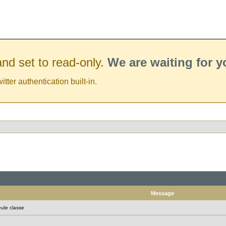
nd set to read-only.
We are waiting for 
er authentication built-in.
Message
eule classe