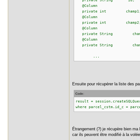
private String id;
@Column
private int champ1
@Column
private int champ2
@Column
private String champ
@Column
private String champ
...
Ensuite pour récupérer la liste des p
Code:
result = session.createSQLQue
where parcel_cstm.id_c = parc
Étrangement (?) je récupère bien ma
car ils peuvent être modifié à la volé