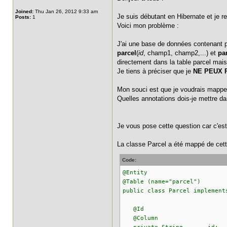
Joined:
Thu Jan 26, 2012 9:33 am
Je suis débutant en Hibernate et je r
Posts:
1
Voici mon problème :
J'ai une base de données contenant plu
parcel
(
id
, champ1, champ2,...) et
pa
directement dans la table parcel mais 
Je tiens à préciser que je
NE PEUX 
Mon souci est que je voudrais mappe
Quelles annotations dois-je mettre da
Je vous pose cette question car c'est 
La classe Parcel a été mappé de cett
Code:
@Entity
@Table (name="parcel")
public class Parcel implement
@Id
@Column